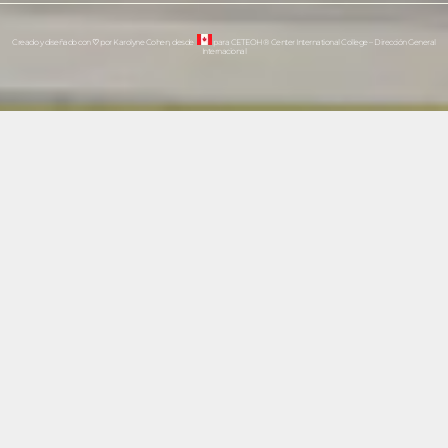
Creado y diseñado con
♡
por Karolyne Cohen, desde
para CETEOH® Center International College – Dirección General
Internacional