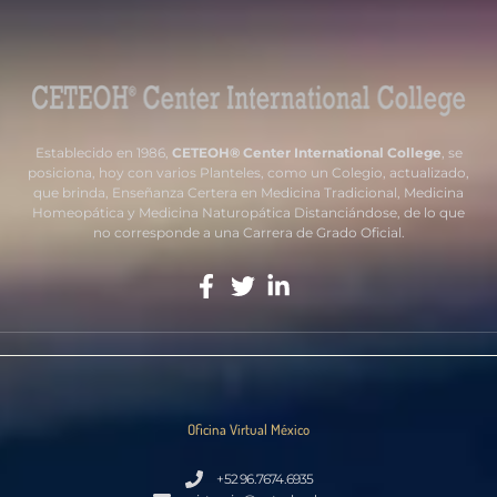
Establecido en 1986,
CETEOH® Center International College
, se
posiciona, hoy con varios Planteles, como un Colegio, actualizado,
que brinda, Enseñanza Certera en Medicina Tradicional, Medicina
Homeopática y Medicina Naturopática Distanciándose, de lo que
no corresponde a una Carrera de Grado Oficial.
Oficina Virtual México
+52 96.7674.6935