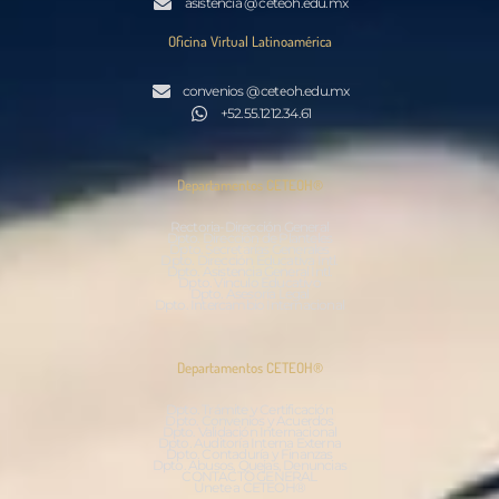
asistencia @ ceteoh.edu.mx
Oficina Virtual Latinoamérica
convenios @ ceteoh.edu.mx
+52.55.1212.34.61
Departamentos CETEOH®
Rectoria-Dirección General
Dpto. Dirección de Planteles
Dpto. Secretarías Generales
Dpto. Dirección Educativa Intl.
Dpto. Asistencia General Intl.
Dpto. Vínculo Educativo
Dpto. Asesoría Legal
Dpto. Intercambio Internacional
Departamentos CETEOH®
Dpto. Trámite y Certificación
Dpto. Convenios y Acuerdos
Dpto. Validación Internacional
Dpto. Auditoría Interna Externa
Dpto. Contaduría y Finanzas
Dpto. Abusos, Quejas, Denuncias
CONTACTO GENERAL
Únete a CETEOH®