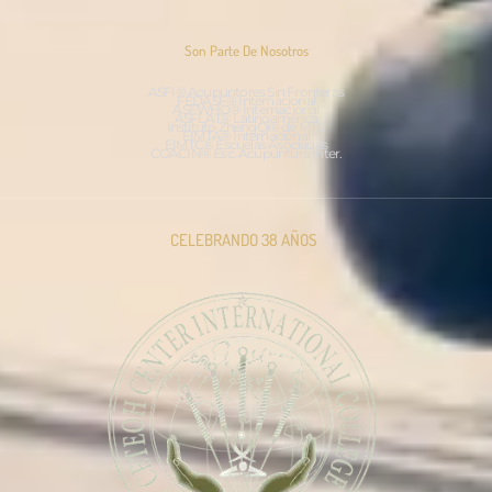
Son Parte De Nosotros
ASFI® Acupuntores Sin Fronteras
FEDASF® Internacional
ASFWHO® Internacional
ASFLAT® Latinoamérica
Instituto ZhengQi® de MTC
EIMTA® Internacional
EIMTC® Escuelas Asociadas
COACIN® Esc. Acupuntura Inter.
CELEBRANDO 38 AÑOS