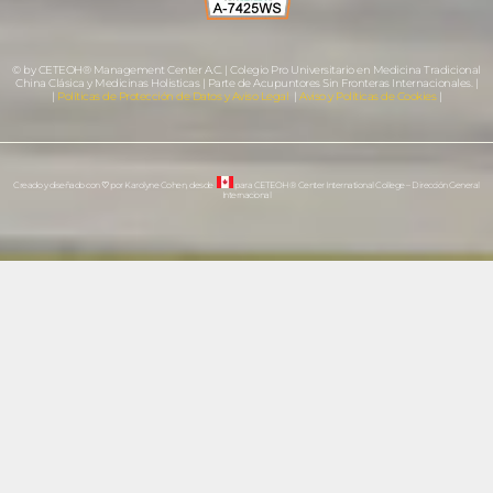
© by CETEOH® Management Center A.C. | Colegio Pro Universitario en Medicina Tradicional
China Clásica y Medicinas Holisticas | Parte de Acupuntores Sin Fronteras Internacionales. |
|
Políticas de Protección de Datos y Aviso Legal
|
Aviso y Políticas de Cookies
|
Creado y diseñado con
♡
por Karolyne Cohen, desde
para CETEOH® Center International College – Dirección General
Internacional