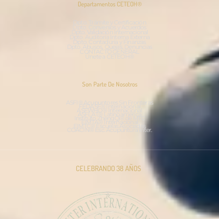
Departamentos CETEOH®
Dpto. Trámite y Certificación
Dpto. Convenios y Acuerdos
Dpto. Validación Internacional
Dpto. Auditoría Interna Externa
Dpto. Contaduría y Finanzas
Dpto. Abusos, Quejas, Denuncias
CONTACTO GENERAL
Únete a CETEOH®
Son Parte De Nosotros
ASFI® Acupuntores Sin Fronteras
FEDASF® Internacional
ASFWHO® Internacional
ASFLAT® Latinoamérica
Instituto ZhengQi® de MTC
EIMTA® Internacional
EIMTC® Escuelas Asociadas
COACIN® Esc. Acupuntura Inter.
CELEBRANDO 38 AÑOS