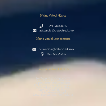
Oficina Virtual México
+52 96.7674.6935
asistencia @ ceteoh.edu.mx
Oficina Virtual Latinoamérica
convenios @ ceteoh.edu.mx
+52.55.1212.34.61
Departamentos CETEOH®
Rectoria-Dirección General
Dpto. Dirección de Planteles
Dpto. Secretarías Generales
Dpto. Dirección Educativa Intl.
Dpto. Asistencia General Intl.
Dpto. Vínculo Educativo
Dpto. Asesoría Legal
Dpto. Intercambio Internacional