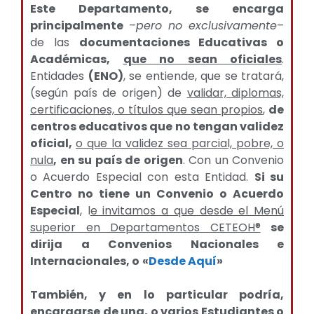
Este Departamento, se encarga
principalmente
–
pero no exclusivamente
–
de las
documentaciones Educativas o
Académicas,
que no sean oficiales
.
Entidades
(ENO)
, se entiende, que se tratará,
(según país de origen) de
validar, diplomas,
certificaciones, o títulos que sean propios
,
de
centros educativos que no tengan validez
oficial,
o que la validez sea parcial, pobre, o
nula
, en su país de origen
. Con un Convenio
o Acuerdo Especial con esta Entidad.
Si su
Centro no tiene un Convenio o Acuerdo
Especial
, l
e invitamos a que desde el Menú
superior en Departamentos CETEOH®
se
dirija a Convenios Nacionales e
Internacionales, o
«
Desde Aquí
»
También, y en lo particular podría,
encargarse de una, o varios Estudiantes o