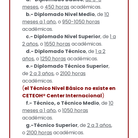
meses
, o
450 horas
académicas.
b.- Diplomado Nivel Medio
, de
10
meses a 1 año
, o
950-1050 horas
académicas.
c.- Diplomado Nivel Superior
, de
1 a
2 años
, o
1650 horas
académicas.
d.- Diplomado Técnico
, de
1 a 2
años
, o
1250 horas
académicas.
e.- Diplomado Técnico Superior
,
de
2 a 3 años
, o
2100 horas
académicas.
(
el Técnico Nivel Básico
no existe en
CETEOH® Center Internacional
)
f.-
Técnico, o Técnico Medio
, de
10
meses a 1 año
, o
1050 horas
académicas.
g.-Técnico Superior
, de
2 a 3 años
,
o
2100 horas
académicas.